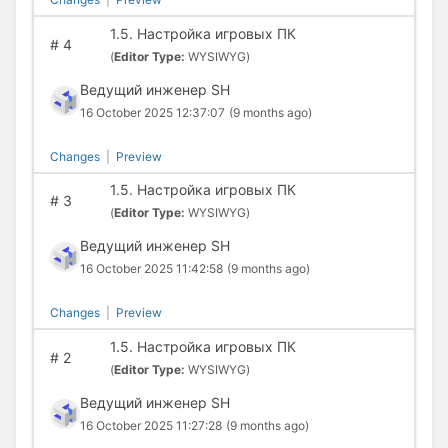
1.5. Настройка игровых ПК
#
4
(
Editor Type:
WYSIWYG)
Ведущий инженер SH
16 October 2025 12:37:07
(9 months ago)
Changes
|
Preview
1.5. Настройка игровых ПК
#
3
(
Editor Type:
WYSIWYG)
Ведущий инженер SH
16 October 2025 11:42:58
(9 months ago)
Changes
|
Preview
1.5. Настройка игровых ПК
#
2
(
Editor Type:
WYSIWYG)
Ведущий инженер SH
16 October 2025 11:27:28
(9 months ago)