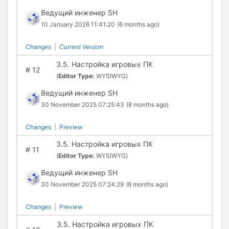
Ведущий инженер SH
10 January 2026 11:41:20
(6 months ago)
Changes
|
Current Version
3.5. Настройка игровых ПК
#
12
(
Editor Type:
WYSIWYG)
Ведущий инженер SH
30 November 2025 07:25:43
(8 months ago)
Changes
|
Preview
3.5. Настройка игровых ПК
#
11
(
Editor Type:
WYSIWYG)
Ведущий инженер SH
30 November 2025 07:24:29
(8 months ago)
Changes
|
Preview
3.5. Настройка игровых ПК