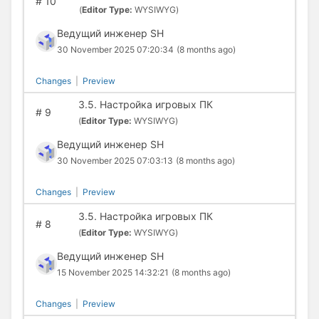
#
10
(
Editor Type:
WYSIWYG)
Ведущий инженер SH
30 November 2025 07:20:34
(8 months ago)
Changes
|
Preview
3.5. Настройка игровых ПК
#
9
(
Editor Type:
WYSIWYG)
Ведущий инженер SH
30 November 2025 07:03:13
(8 months ago)
Changes
|
Preview
3.5. Настройка игровых ПК
#
8
(
Editor Type:
WYSIWYG)
Ведущий инженер SH
15 November 2025 14:32:21
(8 months ago)
Changes
|
Preview