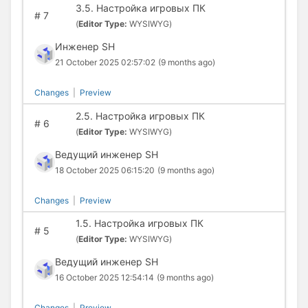
3.5. Настройка игровых ПК
#
7
(
Editor Type:
WYSIWYG)
Инженер SH
21 October 2025 02:57:02
(9 months ago)
Changes
|
Preview
2.5. Настройка игровых ПК
#
6
(
Editor Type:
WYSIWYG)
Ведущий инженер SH
18 October 2025 06:15:20
(9 months ago)
Changes
|
Preview
1.5. Настройка игровых ПК
#
5
(
Editor Type:
WYSIWYG)
Ведущий инженер SH
16 October 2025 12:54:14
(9 months ago)
Changes
|
Preview