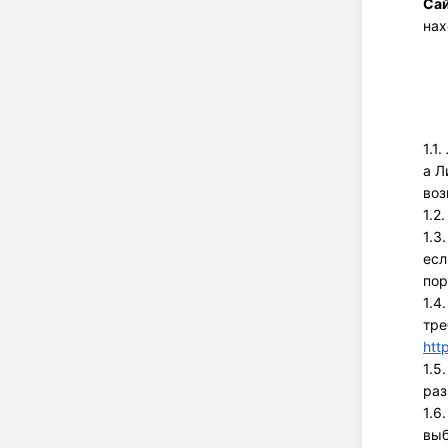
Са
нах
1.1
а Л
воз
1.2
1.3
есл
пор
1.4
htt
1.5
раз
1.6
выб