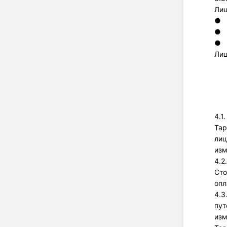
Лиц
●
●
●
Лиц
4.1
Тар
лиц
изм
4.2
Сто
опл
4.3
пут
изм