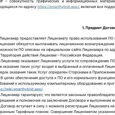
йт
 – совокупность графических и информационных материа
одящихся по адресу 
https://smarthybrid.app/
, включая все поддо
1. Предмет Догов
. Лицензиар предоставляет Лицензиату право использования ПО 
ицензиат обязуется выплачивать лицензионное вознаграждение 
можности ПО описаны на официальном сайте Лицензиара по адр
. Территория действия Лицензии – Российская Федерация.
. Лицензиар оказывает Лицензиату услуги по сопровождению ПО 
и оказание таких услуг входит в выбранный и оплаченный Лицен
ядок оказания таких Услуг определен Сторонами в Приложении
. В целях обеспечения доступа к ПО и его нормального функци
ps://wiki.smarthybrid.app/
.
. Лицензиар гарантирует, что является законным правообладате
решения и полномочия на заключение Договора и выполнение вс
. Договор вступает в силу с момента регистрации Лицензиата на
ранным Тарифным планом. Совершение Лицензиатом указанного