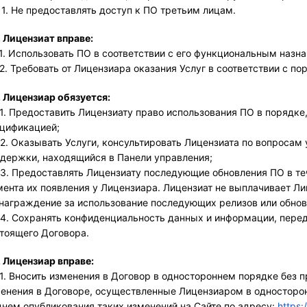
.11. Не предоставлять доступ к ПО третьим лицам.
. Лицензиат вправе: 
.1. Использовать ПО в соответствии с его функциональным назна
.2. Требовать от Лицензиара оказания Услуг в соответствии с по
. Лицензиар обязуется:
.1. Предоставить Лицензиату право использования ПО в порядк
цификацией;
.2. Оказывать Услуги, консультировать Лицензиата по вопросам
держки, находящийся в Панели управления;
.3. Предоставлять Лицензиату последующие обновления ПО в те
ента их появления у Лицензиара. Лицензиат не выплачивает Л
награждение за использование последующих релизов или обнов
.4. Сохранять конфиденциальность данных и информации, пере
тоящего Договора. 
. Лицензиар вправе: 
.1. Вносить изменения в Договор в одностороннем порядке без 
енения в Договоре, осуществленные Лицензиаром в односторонн
днем опубликования таких изменений на Сайте по адресу: 
https: