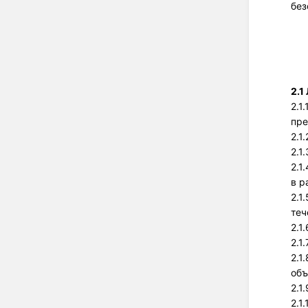
без
2.1
2.1
пре
2.1
2.1
2.1
в р
2.1
теч
2.1
2.1
2.1
объ
2.1
2.1