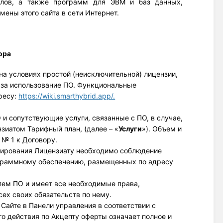
лов, а также программ для ЭВМ и баз данных, 
мены этого сайта в сети Интернет.
ора
на условиях простой (неисключительной) лицензии, 
за использование ПО. Функциональные 
есу: 
https://wiki.smarthybrid.app/.
и сопутствующие услуги, связанные с ПО, в случае,
зиатом Тарифный план, (далее – «
Услуги
»). Объем и
 № 1 к Договору.
онирования Лицензиату необходимо соблюдение 
требований к используемому компьютерному оборудованию и программному обеспечению, размещенных по адресу 
лем ПО и имеет все необходимые права, 
ех своих обязательств по нему. 
 Сайте в Панели управления в соответствии с
 действия по Акцепту оферты означает полное и