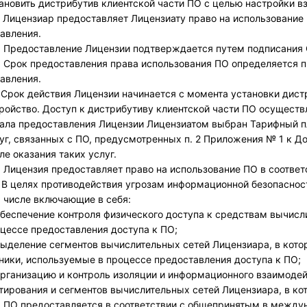
ановить дистрибутив клиентской части ПО с целью настройки 
. Лицензиар предоставляет Лицензиату право на использование
авления.
. Предоставление Лицензии подтверждается путем подписания
. Срок предоставления права использования ПО определяется п
авления.
.Срок действия Лицензии начинается с момента установки дист
ройство. Доступ к дистрибутиву клиентской части ПО осуществл
ала предоставления Лицензии Лицензиатом выбран Тарифный п
уг, связанных с ПО, предусмотренных п. 2 Приложения № 1 к До
ле оказания таких услуг.
. Лицензия предоставляет право на использование ПО в соответ
. В целях противодействия угрозам информационной безопаснос
 числе включающие в себя:
беспечение контроля физического доступа к средствам вычисл
цессе предоставления доступа к ПО;
ыделение сегментов вычислительных сетей Лицензиара, в кото
ники, используемые в процессе предоставления доступа к ПО;
рганизацию и контроль изоляции и информационного взаимодей
тирования и сегментов вычислительных сетей Лицензиара, в ко
. ПО предоставляется в соответствии с общепринятым в междуна