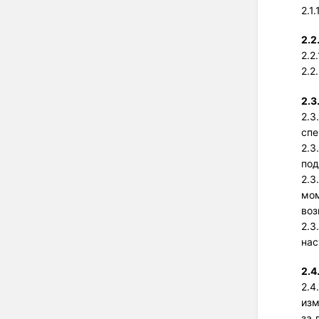
2.1
2.2
2.2
2.2
2.3
2.3
спе
2.3
под
2.3
мом
воз
2.3
нас
2.4
2.4
изм
за 