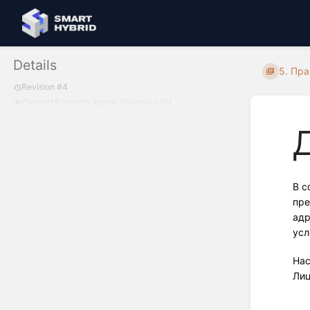
Details
5. Пр
Revision #4
Created
9 months ago
by
Инженер SH
В с
пре
адр
усл
На
Лиц