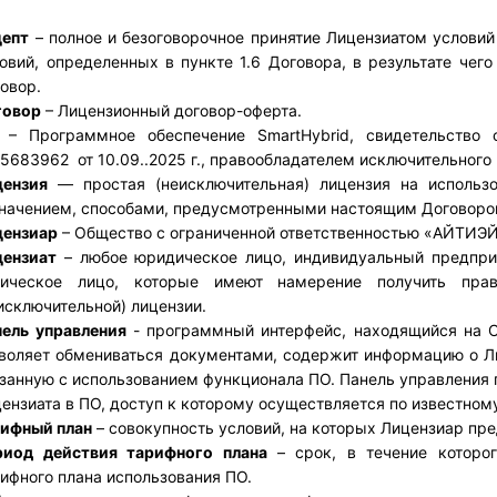
цепт
 – полное и безоговорочное принятие Лицензиатом условий
овий, определенных в пункте 1.6 Договора, в результате чег
овор.
говор
 – Лицензионный договор-оферта.
 – Программное обеспечение SmartHybrid, свидетельство
5683962  от 10.09..2025 г., правообладателем исключительного
цензия
 — простая (неисключительная) лицензия на использ
начением, способами, предусмотренными настоящим Договоро
цензиар
 – Общество с ограниченной ответственностью «АЙТИЭЙ
цензиат
 – любое юридическое лицо, индивидуальный предпри
зическое лицо, которые имеют намерение получить прав
исключительной) лицензии.
ель управления
 - программный интерфейс, находящийся на Сай
воляет обмениваться документами, содержит информацию о Ли
занную с использованием функционала ПО. Панель управления 
ензиата в ПО, доступ к которому осуществляется по известном
рифный план
 – совокупность условий, на которых Лицензиар пр
риод действия тарифного плана
 – срок, в течение которо
ифного плана использования ПО.