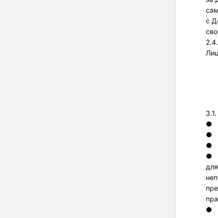
сам
с Д
сво
2.4
Лиц
3.1
●
●
●
●
для
неп
пре
пр
●