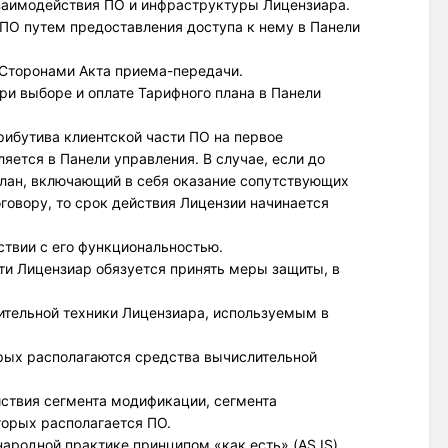
взаимодействия ПО и инфраструктуры Лицензиара.
 ПО путем предоставления доступа к нему в Панели
 Сторонами Акта приема-передачи.
ри выборе и оплате Тарифного плана в Панели
рибутива клиентской части ПО на первое
яется в Панели управления. В случае, если до
лан, включающий в себя оказание сопутствующих
говору, то срок действия Лицензии начинается
ствии с его функциональностью.
ти Лицензиар обязуется принять меры защиты, в
ительной техники Лицензиара, используемым в
рых располагаются средства вычислительной
ствия сегмента модификации, сегмента
торых располагается ПО.
родной практике принципом «как есть» (AS IS). 