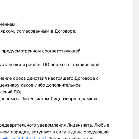
чением; 
рядком, согласованным в Договоре.   
е, предусмотренном соответствующей
 установки и работы ПО через чат технической
чение срока действия настоящего Договора с
ицензиару какое-либо дополнительное
лений ПО;
даваемых Лицензиатом Лицензиару в рамках 
предварительного уведомления Лицензиата. Любые 
ем порядке, вступают в силу в день, следующий 
//wiki.smarthybrid.app/
. Лицензиат обязуется