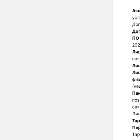
Ак
усл
Дог
До
ПО
202
Ли
наз
Ли
Ли
фи
(не
Пан
поз
свя
Лиц
Та
Пе
Тар