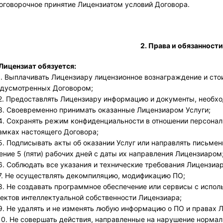
оговорочное принятие Лицензиатом условий Договора.
2. Права и обязанности
 Лицензиат обязуется:
.1. Выплачивать Лицензиару лицензионное вознаграждение и стои
дусмотренных Договором; 
.2. Предоставлять Лицензиару информацию и документы, необхо
.3. Своевременно принимать оказанные Лицензиаром Услуги;
.4. Сохранять режим конфиденциальности в отношении персона
амках настоящего Договора;
.5. Подписывать акты об оказании Услуг или направлять письме
ение 5 (пяти) рабочих дней с даты их направления Лицензиаром
.6. Соблюдать все указания и технические требования Лицензиар
.7. Не осуществлять декомпиляцию, модификацию ПО;
.8. Не создавать программное обеспечение или сервисы с испол
ектов интеллектуальной собственности Лицензиара;
.9. Не удалять и не изменять любую информацию о ПО и правах Л
.10. Не совершать действия, направленные на нарушение норма