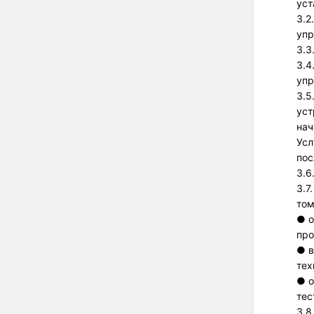
уст
3.2
упр
3.3
3.4
упр
3.5
уст
нач
Усл
пос
3.6
3.7
том
● о
про
● в
тех
● о
тес
3.8