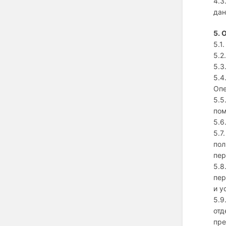
4.3
дан
5. 
5.1
5.2
5.3
5.4
Опе
5.5
пом
5.6
5.7
пол
пер
5.8
пер
и у
5.9
отд
пре