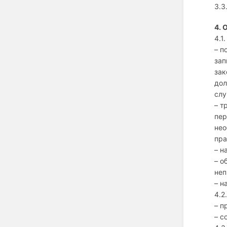
3.3
4. 
4.1
– п
зап
зак
дол
слу
– т
пер
нео
пра
– н
– о
неп
– н
4.2
– п
– с