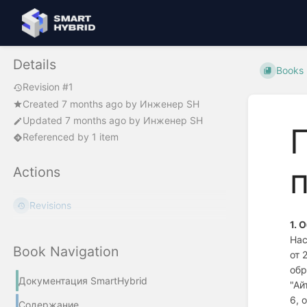
Details
Books
Revision #1
Created
7 months ago
by
Инженер SH
Updated
7 months ago
by
Инженер SH
Referenced by 1 item
Actions
Revisions
1. 
Нас
Book Navigation
от 
обр
Документация SmartHybrid
"Ай
6, 
Содержание