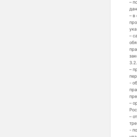
– п
дан
– в
про
ука
– с
обя
пра
зак
3.2
– п
пер
- о
пра
пре
– о
Рос
– о
тре
- п
уда