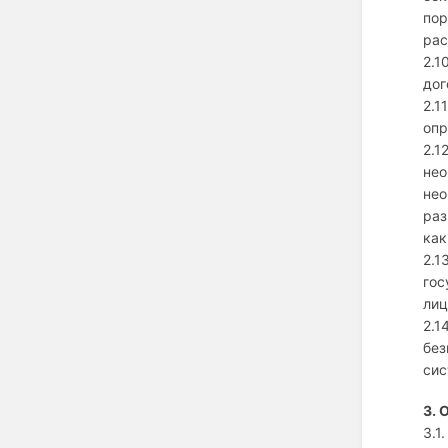
пор
рас
2.1
дог
2.1
опр
2.1
нео
нео
раз
как
2.1
гос
лиц
2.1
без
сис
3. 
3.1