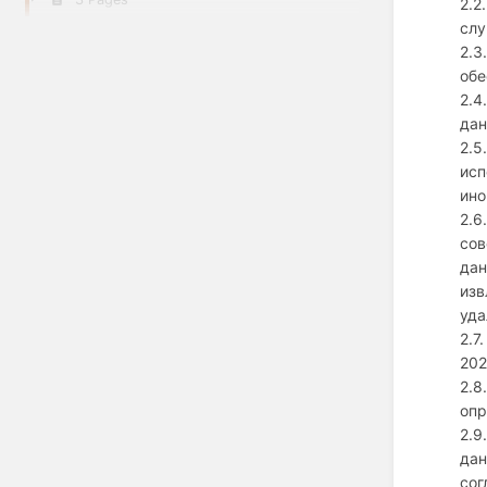
2.2
слу
2.3
обе
2.4
дан
2.5
исп
ино
2.6
сов
дан
изв
уда
2.7
202
2.8
опр
2.9
дан
сог