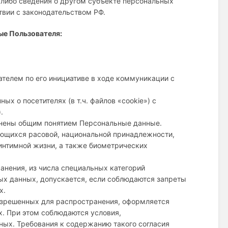
 либо сведения о другом субъекте персональных
ствии с законодательством РФ.
ые Пользователя:
телем по его инициативе в ходе коммуникации с
ых о посетителях (в т.ч. файлов «cookie») с
.
инены общим понятием Персональные данные.
ающихся расовой, национальной принадлежности,
 интимной жизни, а также биометрических
анения, из числа специальных категорий
ных данных, допускается, если соблюдаются запреты
х.
разрешенных для распространения, оформляется
х. При этом соблюдаются условия,
нных. Требования к содержанию такого согласия