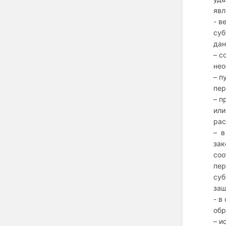
явл
- в
суб
дан
– с
нео
– п
пер
– п
или
рас
– в
зак
соо
пер
суб
защ
- в
обр
– и