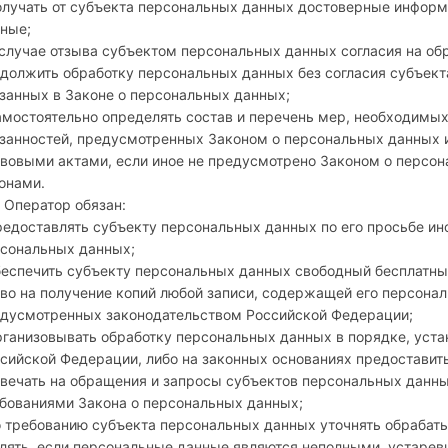
олучать от субъекта персональных данных достоверные инфор
ные;
 случае отзыва субъектом персональных данных согласия на о
должить обработку персональных данных без согласия субъект
занных в Законе о персональных данных;
амостоятельно определять состав и перечень мер, необходимы
занностей, предусмотренных Законом о персональных данных 
вовыми актами, если иное не предусмотрено Законом о персо
онами.
. Оператор обязан:
редоставлять субъекту персональных данных по его просьбе и
сональных данных;
беспечить субъекту персональных данных свободный бесплатн
во на получение копий любой записи, содержащей его персона
дусмотренных законодательством Российской Федерации;
рганизовывать обработку персональных данных в порядке, ус
сийской Федерации, либо на законных основаниях предоставить
твечать на обращения и запросы субъектов персональных данны
бованиями Закона о персональных данных;
о требованию субъекта персональных данных уточнять обрабат
лять, если персональные данные являются неполными, устарев