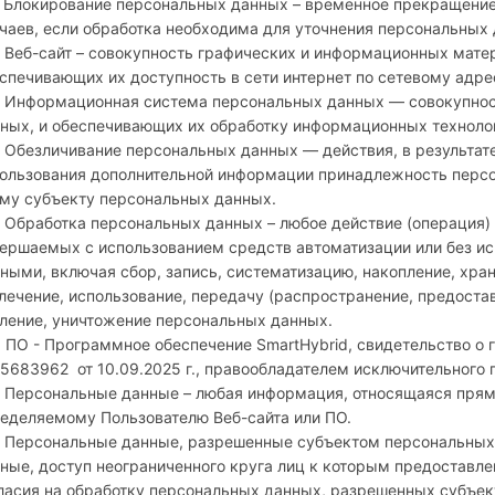
. Блокирование персональных данных – временное прекращени
чаев, если обработка необходима для уточнения персональных 
. Веб-сайт – совокупность графических и информационных мате
спечивающих их доступность в сети интернет по сетевому адрес
. Информационная система персональных данных — совокупно
ных, и обеспечивающих их обработку информационных технолог
. Обезличивание персональных данных — действия, в результат
ользования дополнительной информации принадлежность перс
му субъекту персональных данных.
. Обработка персональных данных – любое действие (операция) 
ершаемых с использованием средств автоматизации или без ис
ными, включая сбор, запись, систематизацию, накопление, хран
лечение, использование, передачу (распространение, предостав
ление, уничтожение персональных данных.
. ПО - Программное обеспечение SmartHybrid, свидетельство о
5683962 от 10.09.2025 г., правообладателем исключительного 
. Персональные данные – любая информация, относящаяся прям
еделяемому Пользователю Веб-сайта или ПО.
. Персональные данные, разрешенные субъектом персональных
ные, доступ неограниченного круга лиц к которым предоставл
ласия на обработку персональных данных, разрешенных субъе