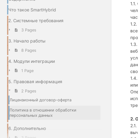
1.1
Что такое SmartHybrid
чел
час
2. Системные требования
1.2
3 Pages
все
про
3. Начало работы
1.3
8 Pages
веб
усл
4. Модули интеграции
дан
1 Page
сво
1.4
5. Правовая информация
или
2 Pages
Опе
исп
Лицензионный договор-оферта
тре
Политика в отношении обработки
персональных данных
2. 
2.1
6. Дополнительно
выч
3 Pages